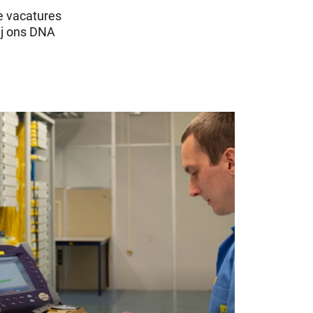
e vacatures
ij ons DNA