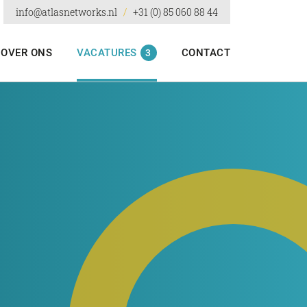
info@atlasnetworks.nl
/
+31 (0) 85 060 88 44
Projec
OVER ONS
VACATURES
CONTACT
3
Over 
Vacat
Conta